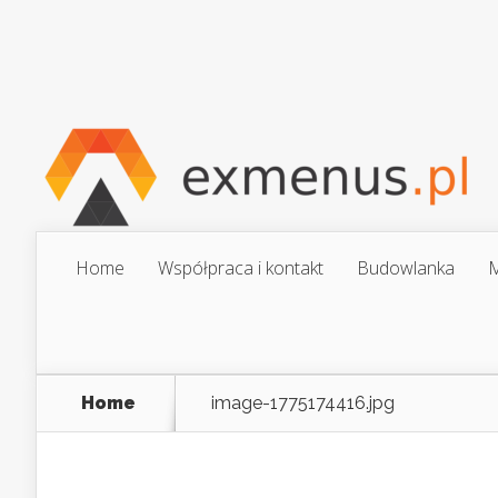
Home
Współpraca i kontakt
Budowlanka
M
Home
image-1775174416.jpg