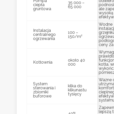
Pompa
odwiert
35 000 –
ciepła
podnosi
65 000
gruntowa
ale zap
wysoką
efektyw
Wodne
instalac
Instalacja
100 –
grzejnik
centralnego
150/m²
ogrzew
ogrzewania
podłog
ceny za
Wymaga
prawid
około 40
funkcjo
Kotłownia
000
kotła, w
wykońc
pomiesz
Ważne 
System
utrzyma
kilka do
sterowania i
komfor
kilkunastu
zbiorniki
cieplneg
tysięcy
buforowe
efektyw
systemu
Zapewni
lepszą 
40%