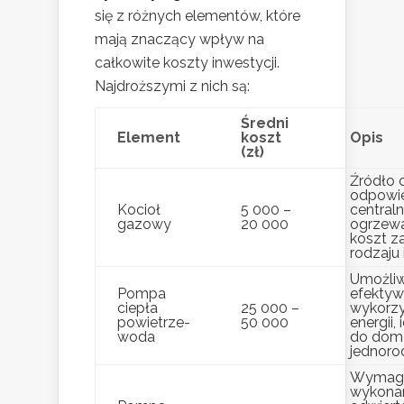
się z różnych elementów, które
mają znaczący wpływ na
całkowite koszty inwestycji.
Najdroższymi z nich są:
Średni
Element
koszt
Opis
(zł)
Źródło 
odpowie
Kocioł
5 000 –
central
gazowy
20 000
ogrzewa
koszt z
rodzaju 
Umożliw
Pompa
efekty
ciepła
25 000 –
wykorzy
powietrze-
50 000
energii,
woda
do do
jednoro
Wymag
wykona