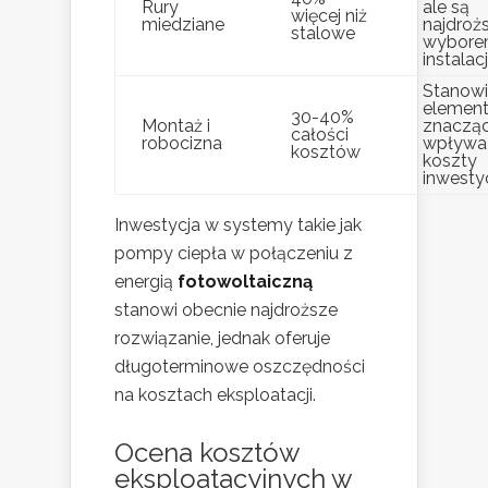
Rury
ale są
więcej niż
miedziane
najdro
stalowe
wybore
instalacji
Stanowi
element
30-40%
Montaż i
znaczą
całości
robocizna
wpływa
kosztów
koszty
inwestyc
Inwestycja w systemy takie jak
pompy ciepła w połączeniu z
energią
fotowoltaiczną
stanowi obecnie najdroższe
rozwiązanie, jednak oferuje
długoterminowe oszczędności
na kosztach eksploatacji.
Ocena kosztów
eksploatacyjnych w