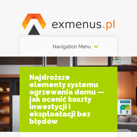
Navigation Menu
Najdroższe
elementy systemu
ogrzewania domu —
jak ocenić koszty
inwestycji i
eksploatacji bez
błędów