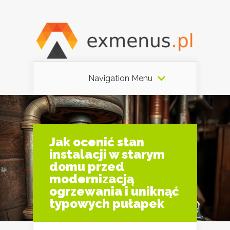
Navigation Menu
Jak ocenić stan
instalacji w starym
domu przed
modernizacją
ogrzewania i uniknąć
typowych pułapek