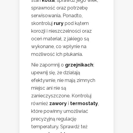
stan
kotła
; sprawdź jego wiek,
sprawność oraz potrzebę
serwisowania. Ponadto,
skontroluj
rury
pod kątem
korozji i nieszczelności oraz
oceń materiał, z jakiego są
wykonane, co wpłynie na
możliwość ich płukania.
Nie zapomnij o
grzejnikach
;
upewnij się, że działają
efektywnie, nie mają zimnych
miejsc ani nie są
zanieczyszczone. Kontroluj
również
zawory
i
termostaty
,
które powinny umożliwiać
precyzyjną regulację
temperatury. Sprawdź też