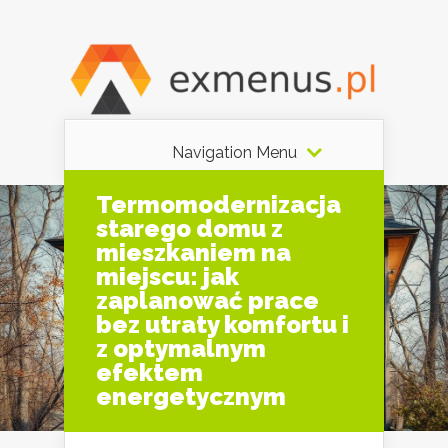
Navigation Menu
Termomodernizacja
starego domu z
mieszkaniem na
miejscu: jak
zaplanować prace
bez utraty komfortu i
z optymalnym
efektem
energetycznym