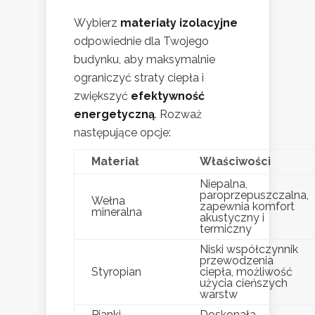
Wybierz
materiały izolacyjne
odpowiednie dla Twojego
budynku, aby maksymalnie
ograniczyć straty ciepła i
zwiększyć
efektywność
energetyczną
. Rozważ
następujące opcje:
Materiał
Właściwości
Niepalna,
paroprzepuszczalna,
Wełna
zapewnia komfort
mineralna
akustyczny i
termiczny
Niski współczynnik
przewodzenia
Styropian
ciepła, możliwość
użycia cieńszych
warstw
Pianki
Doskonała