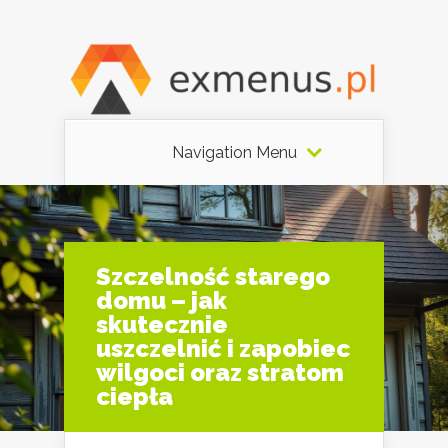
Navigation Menu
Szczelność starego
domu – jak
skutecznie
uszczelnić i zapobiec
wilgoci oraz stratom
ciepła