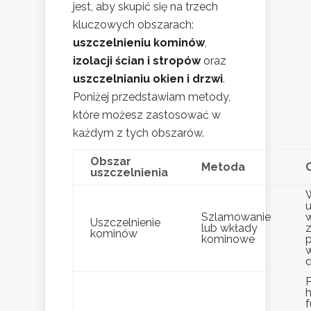
jest, aby skupić się na trzech
kluczowych obszarach:
uszczelnieniu kominów
,
izolacji ścian i stropów
oraz
uszczelnianiu okien i drzwi
.
Poniżej przedstawiam metody,
które możesz zastosować w
każdym z tych obszarów.
Obszar
Metoda
uszczelnienia
u
Szlamowanie
Uszczelnienie
lub wkłady
kominów
kominowe
d
h