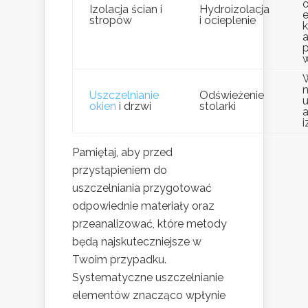
o
Izolacja ścian i
Hydroizolacja
stropów
i ocieplenie
k
p
n
Uszczelnianie
Odświeżenie
u
okien
i drzwi
stolarki
i
Pamiętaj, aby przed
przystąpieniem do
uszczelniania przygotować
odpowiednie materiały oraz
przeanalizować, które metody
będą najskuteczniejsze w
Twoim przypadku.
Systematyczne uszczelnianie
elementów znacząco wpłynie