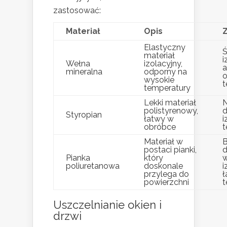
zastosować:
Materiał
Opis
Z
Elastyczny
Ś
materiał
i
Wełna
izolacyjny,
a
mineralna
odporny na
o
wysokie
t
temperatury
Lekki materiał
N
polistyrenowy,
d
Styropian
łatwy w
i
obróbce
t
Materiał w
B
postaci pianki,
d
Pianka
który
w
poliuretanowa
doskonale
i
przylega do
ł
powierzchni
t
Uszczelnianie okien i
drzwi