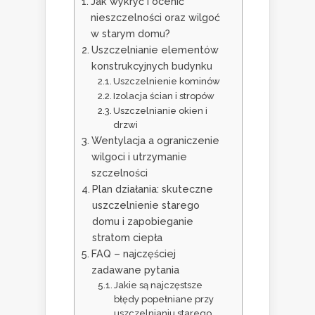
Jak wykryć i ocenić
nieszczelności oraz wilgoć
w starym domu?
Uszczelnianie elementów
konstrukcyjnych budynku
Uszczelnienie kominów
Izolacja ścian i stropów
Uszczelnianie okien i
drzwi
Wentylacja a ograniczenie
wilgoci i utrzymanie
szczelności
Plan działania: skuteczne
uszczelnienie starego
domu i zapobieganie
stratom ciepła
FAQ – najczęściej
zadawane pytania
Jakie są najczęstsze
błędy popełniane przy
uszczelnianiu starego